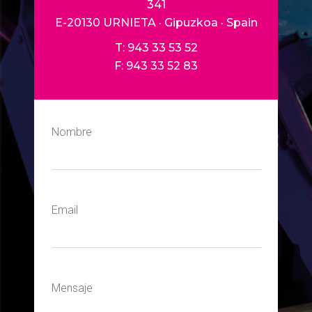
341
E-20130 URNIETA · Gipuzkoa · Spain
T: 943 33 53 52
F: 943 33 52 83
Nombre
Email
Mensaje